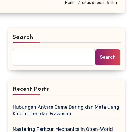
Home
situs deposit 5 ribu
Search
Search
Recent Posts
Hubungan Antara Game Daring dan Mata Uang
Kripto: Tren dan Wawasan
Mastering Parkour Mechanics in Open-World